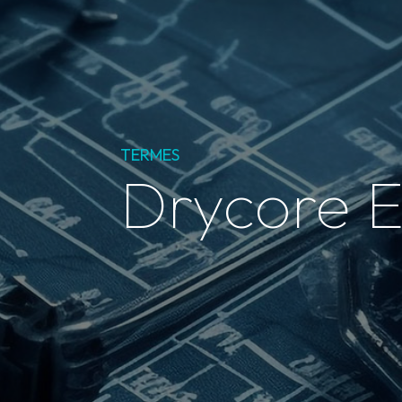
TERMES
Drycore E