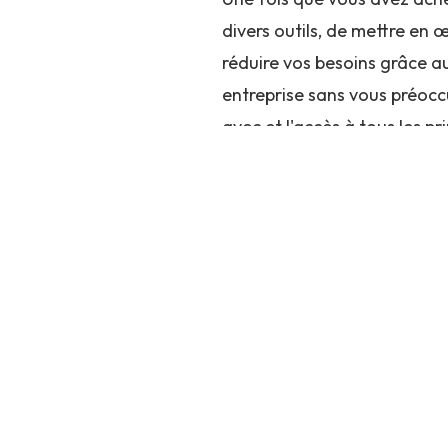
divers outils, de mettre en 
réduire vos besoins grâce a
entreprise sans vous préocc
avec et l'accès à tous les p
construire des solutions su